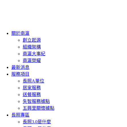
跳
至
主
要
內
關於南瀛
容
創立起源
組織架構
南瀛大事紀
南瀛榮耀
最新消息
服務項目
長照A單位
居家服務
送餐服務
失智服務據點
五興里關懷據點
長照專區
長照3.0是什麼