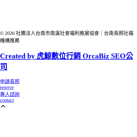
© 2026 社團法人台南市南瀛社會福利推展協會｜台南長照社福
機構推薦
Created by 虎鯨數位行銷 OrcaBiz SEO公
司
申請長照
reserve
專人諮詢
contact
Scroll
Up