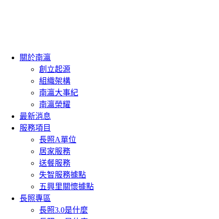
跳
至
主
要
內
關於南瀛
容
創立起源
組織架構
南瀛大事紀
南瀛榮耀
最新消息
服務項目
長照A單位
居家服務
送餐服務
失智服務據點
五興里關懷據點
長照專區
長照3.0是什麼