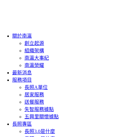
跳
至
主
要
內
關於南瀛
容
創立起源
組織架構
南瀛大事紀
南瀛榮耀
最新消息
服務項目
長照A單位
居家服務
送餐服務
失智服務據點
五興里關懷據點
長照專區
長照3.0是什麼